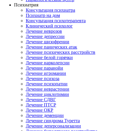
Психиатрия
Консультация психиатра
Психиатр на дом
Консультация психотерапевта
Клинический психолог
Лечение неврозов
Лечение депрессии
Лечение шизофрении
Лечение панических атак
Лечение психических расстройств
Лечение белой горячки
Лечение нарколепсии
Лечение паранойи
Лечение игромании
Лечение психоза
Лечение психопатии
Лечение неврастении
Лечение циклотимии
Лечение СДВГ
Лечение ПТСР
Лечение ОКР
Лечение деменции
Лечение синдрома Туретта
Лечение деперсонализации