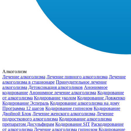
Алкоголизм
Лечение алкоголизма
Лечение пивного алкоголизма
Лечение
алкоголизма в стационаре
Принудительное лечение
алкоголизма
Детоксикация алкоголиков
Анонимное
кодирование
Анонимное лечение алкоголизма
Кодирование
от алкоголизма
Кодирование уколом
Кодирование Довженко
Кодирование Эспераль
Кодирование алкоголизма на дому
Программа 12 шагов
Кодирование гипнозом
Кодирование
Двойной Блок
Лечение женского алкоголизма
Лечение
подросткового алкоголизма
Кодирование алкоголизма
препаратом Дисульфирам
Кодирование SIT
Раскодирование
от алкоголизма
Лечение алкоголизма гипнозом
Кодирование