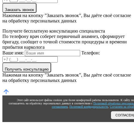
Заказать звонок
Нажимая на кнопку ”Заказать звонок”, Вы даёте своё согласие
на обработку персональных данных
Получите бесплатную консультацию специалиста
По телефону врач соберет первичный анамнез, сформирует
бригаду, сообщит о точной стоимости процедуры и времени
прибытия нарколога
Ваше имя:
Телефон:
Получить консультацию
Нажимая на кнопку ”Заказать звонок”, Вы даёте своё согласие
на обработку персональных данных
Этот сайт использует файлы cookies для более комфортной работы пользователя. К сайту 
соглашаетесь на обработку персональных данных в соответствии с
Политикой обработки персонал
соглашением
,
Политикой конфидицеальности
,
Согласием на обра
СОГЛАСЕН(