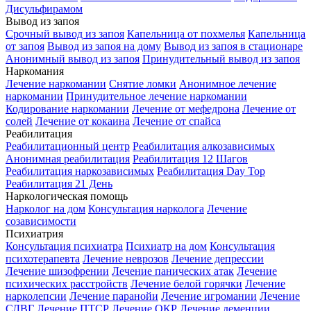
Дисульфирамом
Вывод из запоя
Срочный вывод из запоя
Капельница от похмелья
Капельница
от запоя
Вывод из запоя на дому
Вывод из запоя в стационаре
Анонимный вывод из запоя
Принудительный вывод из запоя
Наркомания
Лечение наркомании
Снятие ломки
Анонимное лечение
наркомании
Принудительное лечение наркомании
Кодирование наркомании
Лечение от мефедрона
Лечение от
солей
Лечение от кокаина
Лечение от спайса
Реабилитация
Реабилитационный центр
Реабилитация алкозависимых
Анонимная реабилитация
Реабилитация 12 Шагов
Реабилитация наркозависимых
Реабилитация Day Top
Реабилитация 21 День
Наркологическая помощь
Нарколог на дом
Консультация нарколога
Лечение
созависимости
Психиатрия
Консультация психиатра
Психиатр на дом
Консультация
психотерапевта
Лечение неврозов
Лечение депрессии
Лечение шизофрении
Лечение панических атак
Лечение
психических расстройств
Лечение белой горячки
Лечение
нарколепсии
Лечение паранойи
Лечение игромании
Лечение
СДВГ
Лечение ПТСР
Лечение ОКР
Лечение деменции