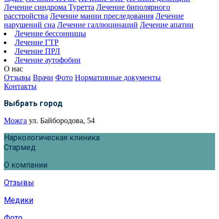
Лечение синдрома Туретта
Лечение биполярного
расстройства
Лечение мании преследования
Лечение
нарушений сна
Лечение галлюцинаций
Лечение апатии
Лечение бессонницы
Лечение ГТР
Лечение ПРЛ
Лечение аутофобии
О нас
Отзывы
Врачи
Фото
Нормативные документы
Контакты
Выбрать город
Можга
ул. Байбородова, 54
Наркологическая клиника
Стармед
О компании
Отзывы
Медики
Фото