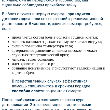
клинике, они не передаются в госреестры, мы
тщательно соблюдаем врачебную тайну.
В обоих случаях в первую очередь
проводится
детоксикация
, если нет показаний к реанимационной
деятельности. В частности, срочная помощь требуется,
если:
проявляется острая боль в области грудной клетки;
человек начинает задыхаться, ему не хватает воздуха;
сильно повышена температура тела;
артериальное давление слишком высокое, и может
случиться гипертонический криз;
человек теряет сознание;
идет кровотечение изо рта;
сознание помутненное, присутствуют галлюцинации и
картина бреда.
В представленных случаях эффективная
помощь специолистов в срочном порядке
способна спасти
пациента от смерти.
После стабилизации состояния показан курс
детоксикации. Это капельницы с питательными
растворами – состав препаратов и их количество