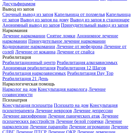
Дисульфирамом
Вывод из запоя
Срочный вывод из запоя
Капельница от похмелья
Капельница
от запоя
Вывод из запоя на дому
Вывод из запоя в стационаре
Анонимный вывод из запоя
Принудительный вывод из запоя
Наркомания
Лечение наркомании
Снятие ломки
Анонимное лечение
наркомании
Принудительное лечение наркомании
Кодирование наркомании
Лечение от мефедрона
Лечение от
солей
Лечение от кокаина
Лечение от спайса
Реабилитация
Реабилитационный центр
Реабилитация алкозависимых
Анонимная реабилитация
Реабилитация 12 Шагов
Реабилитация наркозависимых
Реабилитация Day Top
Реабилитация 21 День
Наркологическая помощь
Нарколог на дом
Консультация нарколога
Лечение
созависимости
Психиатрия
Консультация психиатра
Психиатр на дом
Консультация
психотерапевта
Лечение неврозов
Лечение депрессии
Лечение шизофрении
Лечение панических атак
Лечение
психических расстройств
Лечение белой горячки
Лечение
нарколепсии
Лечение паранойи
Лечение игромании
Лечение
СДВГ
Лечение ПТСР
Лечение ОКР
Лечение деменции