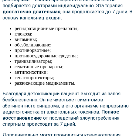
подбирается докторами индивидуально. Эта терапия
достаточно длительная
, она продолжается до 7 дней. В
основу капельниц входят:
регидратационные препараты;
глюкоза;
витамины;
обезболивающие;
противорвотные;
противосудорожные средства;
транквилизаторы;
седативные препараты;
антипсихотики;
гепатопротекторы;
разжижающие медикаменты.
Благодаря детоксикации пациент выходит из запоя
безболезненно. Он не чувствует симптомов
абстинентного синдрома, в его организме непрерывно
ведется очистка от алкогольных токсинов.
Полное
восстановление
от последствий злоупотребления
спиртным происходит за 7 дней.
Дополнительно могут проводиться ксенонотерапия,