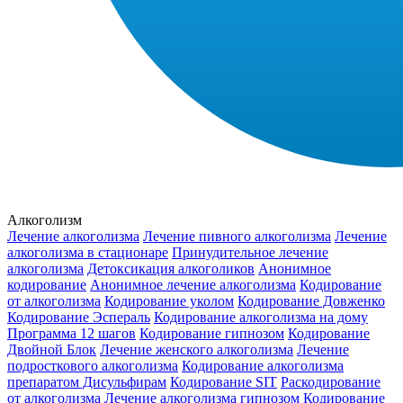
Алкоголизм
Лечение алкоголизма
Лечение пивного алкоголизма
Лечение
алкоголизма в стационаре
Принудительное лечение
алкоголизма
Детоксикация алкоголиков
Анонимное
кодирование
Анонимное лечение алкоголизма
Кодирование
от алкоголизма
Кодирование уколом
Кодирование Довженко
Кодирование Эспераль
Кодирование алкоголизма на дому
Программа 12 шагов
Кодирование гипнозом
Кодирование
Двойной Блок
Лечение женского алкоголизма
Лечение
подросткового алкоголизма
Кодирование алкоголизма
препаратом Дисульфирам
Кодирование SIT
Раскодирование
от алкоголизма
Лечение алкоголизма гипнозом
Кодирование