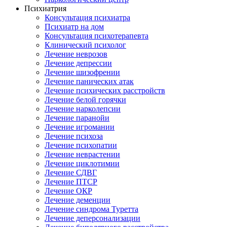
Психиатрия
Консультация психиатра
Психиатр на дом
Консультация психотерапевта
Клинический психолог
Лечение неврозов
Лечение депрессии
Лечение шизофрении
Лечение панических атак
Лечение психических расстройств
Лечение белой горячки
Лечение нарколепсии
Лечение паранойи
Лечение игромании
Лечение психоза
Лечение психопатии
Лечение неврастении
Лечение циклотимии
Лечение СДВГ
Лечение ПТСР
Лечение ОКР
Лечение деменции
Лечение синдрома Туретта
Лечение деперсонализации