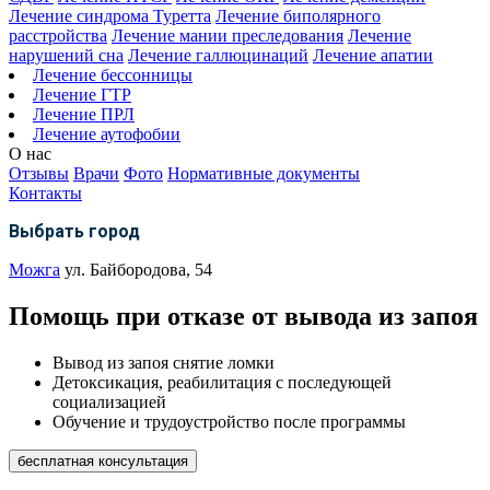
Лечение синдрома Туретта
Лечение биполярного
расстройства
Лечение мании преследования
Лечение
нарушений сна
Лечение галлюцинаций
Лечение апатии
Лечение бессонницы
Лечение ГТР
Лечение ПРЛ
Лечение аутофобии
О нас
Отзывы
Врачи
Фото
Нормативные документы
Контакты
Выбрать город
Можга
ул. Байбородова, 54
Помощь при отказе от вывода из запоя
Вывод из запоя снятие ломки
Детоксикация, реабилитация с последующей
социализацией
Обучение и трудоустройство после программы
бесплатная консультация