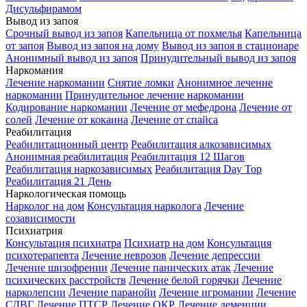
Дисульфирамом
Вывод из запоя
Срочный вывод из запоя
Капельница от похмелья
Капельница
от запоя
Вывод из запоя на дому
Вывод из запоя в стационаре
Анонимный вывод из запоя
Принудительный вывод из запоя
Наркомания
Лечение наркомании
Снятие ломки
Анонимное лечение
наркомании
Принудительное лечение наркомании
Кодирование наркомании
Лечение от мефедрона
Лечение от
солей
Лечение от кокаина
Лечение от спайса
Реабилитация
Реабилитационный центр
Реабилитация алкозависимых
Анонимная реабилитация
Реабилитация 12 Шагов
Реабилитация наркозависимых
Реабилитация Day Top
Реабилитация 21 День
Наркологическая помощь
Нарколог на дом
Консультация нарколога
Лечение
созависимости
Психиатрия
Консультация психиатра
Психиатр на дом
Консультация
психотерапевта
Лечение неврозов
Лечение депрессии
Лечение шизофрении
Лечение панических атак
Лечение
психических расстройств
Лечение белой горячки
Лечение
нарколепсии
Лечение паранойи
Лечение игромании
Лечение
СДВГ
Лечение ПТСР
Лечение ОКР
Лечение деменции