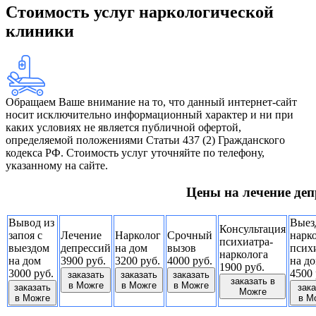
Стоимость услуг наркологической
клиники
Обращаем Ваше внимание на то, что данный интернет-сайт
носит исключительно информационный характер и ни при
каких условиях не является публичной офертой,
определяемой положениями Статьи 437 (2) Гражданского
кодекса РФ. Стоимость услуг уточняйте по телефону,
указанному на сайте.
Цены на лечение деп
Вывод из
Выез
Консультация
запоя с
Лечение
Нарколог
Срочный
нарко
психиатра-
выездом
депрессий
на дом
вызов
псих
нарколога
на дом
3900 руб.
3200 руб.
4000 руб.
на д
1900 руб.
3000 руб.
4500 
заказать
заказать
заказать
заказать в
в Можге
в Можге
в Можге
заказать
зака
Можге
в Можге
в М