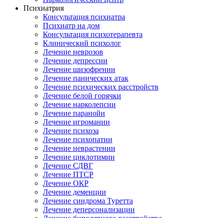
Психиатрия
Консультация психиатра
Психиатр на дом
Консультация психотерапевта
Клинический психолог
Лечение неврозов
Лечение депрессии
Лечение шизофрении
Лечение панических атак
Лечение психических расстройств
Лечение белой горячки
Лечение нарколепсии
Лечение паранойи
Лечение игромании
Лечение психоза
Лечение психопатии
Лечение неврастении
Лечение циклотимии
Лечение СДВГ
Лечение ПТСР
Лечение ОКР
Лечение деменции
Лечение синдрома Туретта
Лечение деперсонализации