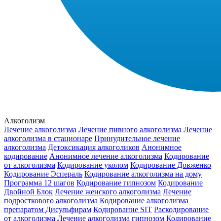
Алкоголизм
Лечение алкоголизма
Лечение пивного алкоголизма
Лечение
алкоголизма в стационаре
Принудительное лечение
алкоголизма
Детоксикация алкоголиков
Анонимное
кодирование
Анонимное лечение алкоголизма
Кодирование
от алкоголизма
Кодирование уколом
Кодирование Довженко
Кодирование Эспераль
Кодирование алкоголизма на дому
Программа 12 шагов
Кодирование гипнозом
Кодирование
Двойной Блок
Лечение женского алкоголизма
Лечение
подросткового алкоголизма
Кодирование алкоголизма
препаратом Дисульфирам
Кодирование SIT
Раскодирование
от алкоголизма
Лечение алкоголизма гипнозом
Кодирование