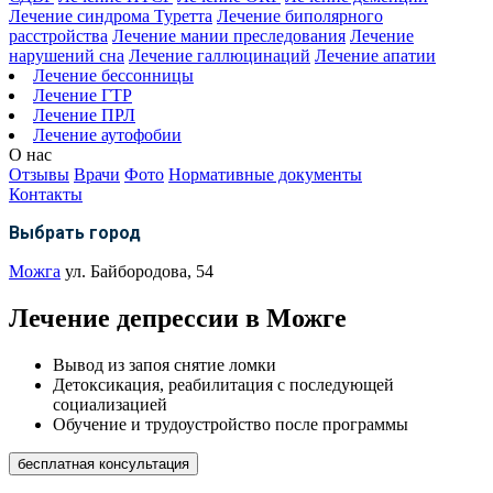
Лечение синдрома Туретта
Лечение биполярного
расстройства
Лечение мании преследования
Лечение
нарушений сна
Лечение галлюцинаций
Лечение апатии
Лечение бессонницы
Лечение ГТР
Лечение ПРЛ
Лечение аутофобии
О нас
Отзывы
Врачи
Фото
Нормативные документы
Контакты
Выбрать город
Можга
ул. Байбородова, 54
Лечение депрессии в Можге
Вывод из запоя снятие ломки
Детоксикация, реабилитация с последующей
социализацией
Обучение и трудоустройство после программы
бесплатная консультация