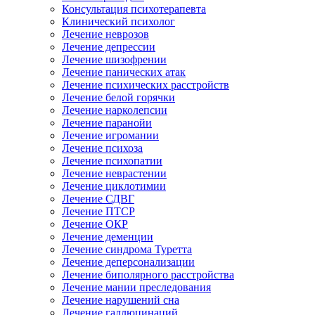
Консультация психотерапевта
Клинический психолог
Лечение неврозов
Лечение депрессии
Лечение шизофрении
Лечение панических атак
Лечение психических расстройств
Лечение белой горячки
Лечение нарколепсии
Лечение паранойи
Лечение игромании
Лечение психоза
Лечение психопатии
Лечение неврастении
Лечение циклотимии
Лечение СДВГ
Лечение ПТСР
Лечение ОКР
Лечение деменции
Лечение синдрома Туретта
Лечение деперсонализации
Лечение биполярного расстройства
Лечение мании преследования
Лечение нарушений сна
Лечение галлюцинаций