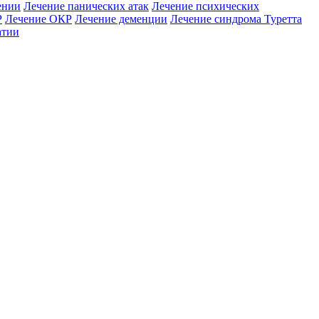
ении
Лечение панических атак
Лечение психических
Р
Лечение ОКР
Лечение деменции
Лечение синдрома Туретта
атии