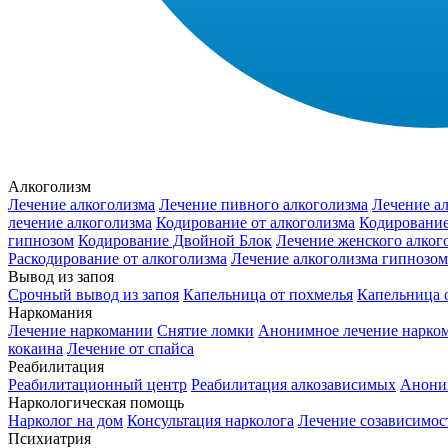
Алкоголизм
Лечение алкоголизма
Лечение пивного алкоголизма
Лечение ал
лечение алкоголизма
Кодирование от алкоголизма
Кодирование
гипнозом
Кодирование Двойной Блок
Лечение женского алког
Раскодирование от алкоголизма
Лечение алкоголизма гипнозом
Вывод из запоя
Срочный вывод из запоя
Капельница от похмелья
Капельница о
Наркомания
Лечение наркомании
Снятие ломки
Анонимное лечение нарко
кокаина
Лечение от спайса
Реабилитация
Реабилитационный центр
Реабилитация алкозависимых
Анони
Наркологическая помощь
Нарколог на дом
Консультация нарколога
Лечение созависимос
Психиатрия