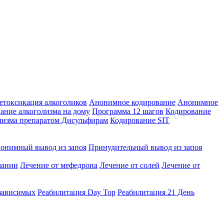
етоксикация алкоголиков
Анонимное кодирование
Анонимное
ание алкоголизма на дому
Программа 12 шагов
Кодирование
лизма препаратом Дисульфирам
Кодирование SIT
онимный вывод из запоя
Принудительный вывод из запоя
мании
Лечение от мефедрона
Лечение от солей
Лечение от
зависимых
Реабилитация Day Top
Реабилитация 21 День