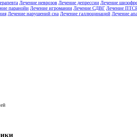
ерапевта
Лечение неврозов
Лечение депрессии
Лечение шизофр
ние паранойи
Лечение игромании
Лечение СДВГ
Лечение ПТС
ния
Лечение нарушений сна
Лечение галлюцинаций
Лечение ап
ией
ники