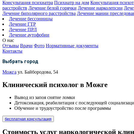
Консультация психиатра
Психиатр на дом
Консультация психот
расстройств
Лечение белой горячки
Лечение нарколепсии
Лече
Лечение биполярного расстройства
Лечение мании преследова
Лечение бессонницы
Лечение ГТР
Лечение ПРЛ
Лечение аутофобии
О нас
Отзывы
Врачи
Фото
Нормативные документы
Контакты
Выбрать город
Можга
ул. Байбородова, 54
Клинический психолог в Можге
Вывод из запоя снятие ломки
Детоксикация, реабилитация с последующей социализац
Обучение и трудоустройство после программы
бесплатная консультация
Стоимость услуг наркологической кли