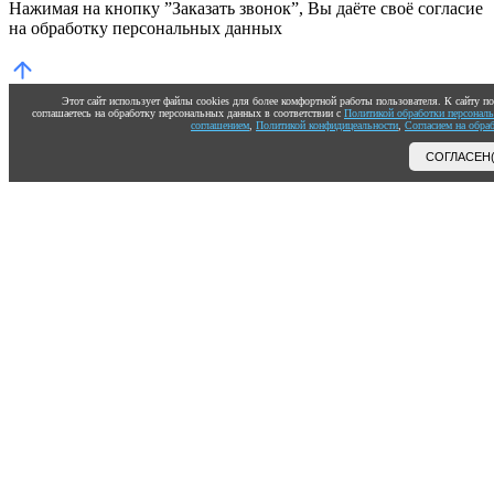
Нажимая на кнопку ”Заказать звонок”, Вы даёте своё согласие
на обработку персональных данных
Этот сайт использует файлы cookies для более комфортной работы пользователя. К сайту 
соглашаетесь на обработку персональных данных в соответствии с
Политикой обработки персонал
соглашением
,
Политикой конфидицеальности
,
Согласием на обра
СОГЛАСЕН(