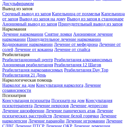
Дисульфирамом
Вывод из запоя
Срочный вывод из запоя
Капельница от похмелья
Капельница
от запоя
Вывод из запоя на дому
Вывод из запоя в стационаре
Анонимный вывод из запоя
Принудительный вывод из запоя
Наркомания
Лечение наркомании
Снятие ломки
Анонимное лечение
наркомании
Принудительное лечение наркомании
Кодирование наркомании
Лечение от мефедрона
Лечение от
солей
Лечение от кокаина
Лечение от спайса
Реабилитация
Реабилитационный центр
Реабилитация алкозависимых
Анонимная реабилитация
Реабилитация 12 Шагов
Реабилитация наркозависимых
Реабилитация Day Top
Реабилитация 21 День
Наркологическая помощь
Нарколог на дом
Консультация нарколога
Лечение
созависимости
Психиатрия
Консультация психиатра
Психиатр на дом
Консультация
психотерапевта
Лечение неврозов
Лечение депрессии
Лечение шизофрении
Лечение панических атак
Лечение
психических расстройств
Лечение белой горячки
Лечение
нарколепсии
Лечение паранойи
Лечение игромании
Лечение
СДВГ
Лечение ПТСР
Лечение ОКР
Лечение деменции