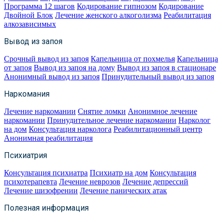
Программа 12 шагов
Кодирование гипнозом
Кодирование
Двойной Блок
Лечение женского алкоголизма
Реабилитация
алкозависимых
Вывод из запоя
Срочный вывод из запоя
Капельница от похмелья
Капельница
от запоя
Вывод из запоя на дому
Вывод из запоя в стационаре
Анонимный вывод из запоя
Принудительный вывод из запоя
Наркомания
Лечение наркомании
Снятие ломки
Анонимное лечение
наркомании
Принудительное лечение наркомании
Нарколог
на дом
Консультация нарколога
Реабилитационный центр
Анонимная реабилитация
Психиатрия
Консультация психиатра
Психиатр на дом
Консультация
психотерапевта
Лечение неврозов
Лечение депрессий
Лечение шизофрении
Лечение панических атак
Полезная информация