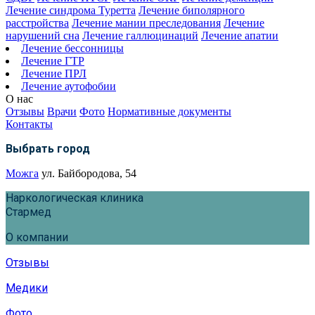
Лечение синдрома Туретта
Лечение биполярного
расстройства
Лечение мании преследования
Лечение
нарушений сна
Лечение галлюцинаций
Лечение апатии
Лечение бессонницы
Лечение ГТР
Лечение ПРЛ
Лечение аутофобии
О нас
Отзывы
Врачи
Фото
Нормативные документы
Контакты
Выбрать город
Можга
ул. Байбородова, 54
Наркологическая клиника
Стармед
О компании
Отзывы
Медики
Фото