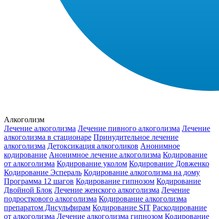
Алкоголизм
Лечение алкоголизма
Лечение пивного алкоголизма
Лечение
алкоголизма в стационаре
Принудительное лечение
алкоголизма
Детоксикация алкоголиков
Анонимное
кодирование
Анонимное лечение алкоголизма
Кодирование
от алкоголизма
Кодирование уколом
Кодирование Довженко
Кодирование Эспераль
Кодирование алкоголизма на дому
Программа 12 шагов
Кодирование гипнозом
Кодирование
Двойной Блок
Лечение женского алкоголизма
Лечение
подросткового алкоголизма
Кодирование алкоголизма
препаратом Дисульфирам
Кодирование SIT
Раскодирование
от алкоголизма
Лечение алкоголизма гипнозом
Кодирование