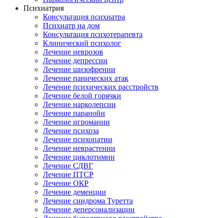
Психиатрия
Консультация психиатра
Психиатр на дом
Консультация психотерапевта
Клинический психолог
Лечение неврозов
Лечение депрессии
Лечение шизофрении
Лечение панических атак
Лечение психических расстройств
Лечение белой горячки
Лечение нарколепсии
Лечение паранойи
Лечение игромании
Лечение психоза
Лечение психопатии
Лечение неврастении
Лечение циклотимии
Лечение СДВГ
Лечение ПТСР
Лечение ОКР
Лечение деменции
Лечение синдрома Туретта
Лечение деперсонализации