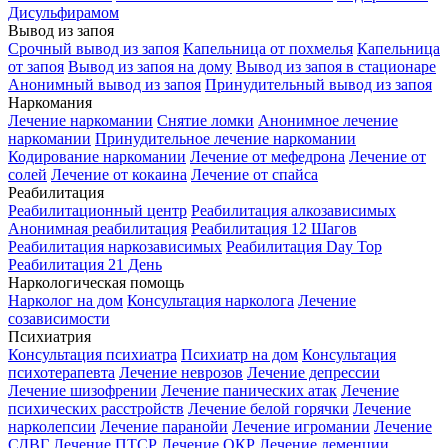
Дисульфирамом
Вывод из запоя
Срочный вывод из запоя
Капельница от похмелья
Капельница
от запоя
Вывод из запоя на дому
Вывод из запоя в стационаре
Анонимный вывод из запоя
Принудительный вывод из запоя
Наркомания
Лечение наркомании
Снятие ломки
Анонимное лечение
наркомании
Принудительное лечение наркомании
Кодирование наркомании
Лечение от мефедрона
Лечение от
солей
Лечение от кокаина
Лечение от спайса
Реабилитация
Реабилитационный центр
Реабилитация алкозависимых
Анонимная реабилитация
Реабилитация 12 Шагов
Реабилитация наркозависимых
Реабилитация Day Top
Реабилитация 21 День
Наркологическая помощь
Нарколог на дом
Консультация нарколога
Лечение
созависимости
Психиатрия
Консультация психиатра
Психиатр на дом
Консультация
психотерапевта
Лечение неврозов
Лечение депрессии
Лечение шизофрении
Лечение панических атак
Лечение
психических расстройств
Лечение белой горячки
Лечение
нарколепсии
Лечение паранойи
Лечение игромании
Лечение
СДВГ
Лечение ПТСР
Лечение ОКР
Лечение деменции