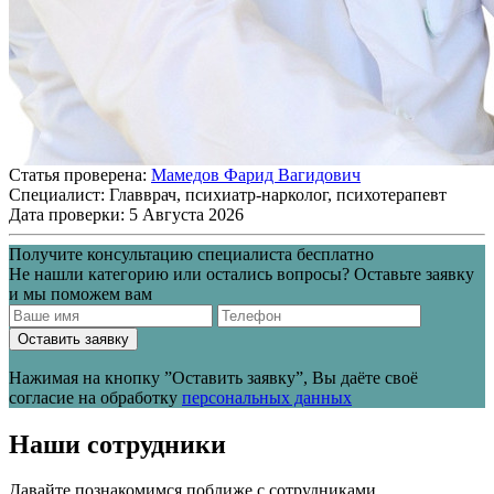
Статья проверена:
Мамедов Фарид Вагидович
Специалист:
Главврач, психиатр-нарколог, психотерапевт
Дата проверки:
5 Августа 2026
Получите консультацию специалиста бесплатно
Не нашли категорию или остались вопросы? Оставьте заявку
и мы поможем вам
Оставить заявку
Нажимая на кнопку ”Оставить заявку”, Вы даёте своё
согласие на обработку
персональных данных
Наши сотрудники
Давайте познакомимся поближе с сотрудниками