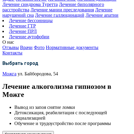
Лечение синдрома Туретта
Лечение биполярного
расстройства
Лечение мании преследования
Лечение
нарушений сна
Лечение галлюцинаций
Лечение апатии
Лечение бессонницы
Лечение ГТР
Лечение ПРЛ
Лечение аутофобии
О нас
Отзывы
Врачи
Фото
Нормативные документы
Контакты
Выбрать город
Можга
ул. Байбородова, 54
Лечение алкоголизма гипнозом в
Можге
Вывод из запоя снятие ломки
Детоксикация, реабилитация с последующей
социализацией
Обучение и трудоустройство после программы