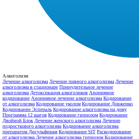
Алкоголизм
Лечение алкоголизма
Лечение пивного алкоголизма
Лечение
алкоголизма в стационаре
Принудительное лечение
алкоголизма
Детоксикация алкоголиков
Анонимное
кодирование
Анонимное лечение алкоголизма
Кодирование
от алкоголизма
Кодирование уколом
Кодирование Довженко
Кодирование Эспераль
Кодирование алкоголизма на дому
Программа 12 шагов
Кодирование гипнозом
Кодирование
Двойной Блок
Лечение женского алкоголизма
Лечение
подросткового алкоголизма
Кодирование алкоголизма
препаратом Дисульфирам
Кодирование SIT
Раскодирование
от алкоголизма
Лечение алкоголизма гипнозом
Кодирование