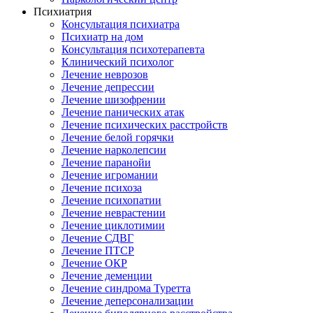
Психиатрия
Консультация психиатра
Психиатр на дом
Консультация психотерапевта
Клинический психолог
Лечение неврозов
Лечение депрессии
Лечение шизофрении
Лечение панических атак
Лечение психических расстройств
Лечение белой горячки
Лечение нарколепсии
Лечение паранойи
Лечение игромании
Лечение психоза
Лечение психопатии
Лечение неврастении
Лечение циклотимии
Лечение СДВГ
Лечение ПТСР
Лечение ОКР
Лечение деменции
Лечение синдрома Туретта
Лечение деперсонализации