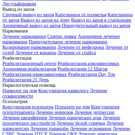
Дисульфирамом
Вывод из запоя
Срочный вывод из запоя
Капельница от похмелья
Капельница
от запоя
Вывод из запоя на дому
Вывод из запоя в стационаре
Анонимный вывод из запоя
Принудительный вывод из запоя
Наркомания
Лечение наркомании
Снятие ломки
Анонимное лечение
наркомании
Принудительное лечение наркомании
Кодирование наркомании
Лечение от мефедрона
Лечение от
солей
Лечение от кокаина
Лечение от спайса
Реабилитация
Реабилитационный центр
Реабилитация алкозависимых
Анонимная реабилитация
Реабилитация 12 Шагов
Реабилитация наркозависимых
Реабилитация Day Top
Реабилитация 21 День
Наркологическая помощь
Нарколог на дом
Консультация нарколога
Лечение
созависимости
Психиатрия
Консультация психиатра
Психиатр на дом
Консультация
психотерапевта
Лечение неврозов
Лечение депрессии
Лечение шизофрении
Лечение панических атак
Лечение
психических расстройств
Лечение белой горячки
Лечение
нарколепсии
Лечение паранойи
Лечение игромании
Лечение
СДВГ
Лечение ПТСР
Лечение ОКР
Лечение деменции