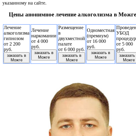
указанному на сайте.
Цены анонимное лечение алкоголизма в Можг
Лечение
Размещение
Проведе
Лечение
Одноместная
алкоголизма
в
УБОД
наркомании
(премиум)
гипнозом
двухместной
процеду
от 4 000
от 16 000
от 2 200
палате
от 5 000
руб.
руб.
руб.
от 6 000 руб.
руб.
заказать в
заказать в
заказать в
заказать в
заказать
Можге
Можге
Можге
Можге
Можге