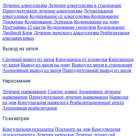
Лечение алкоголизма
Лечение алкоголизма в стационаре
Принудительное лечение алкоголизма
Детоксикация
алкоголиков
Кодирование от алкоголизма
Кодирование
Довженко
Кодирование Эспераль
Кодирование на дому
Программа 12 шагов
Кодирование гипнозом
Кодирование
Двойной Блок
Лечение женского алкоголизма
Реабилитация
алкозависимых
Вывод из запоя
Срочный вывод из запоя
Капельница от похмелья
Капельница
от запоя
Вывод из запоя на дому
Вывод из запоя в стационаре
Анонимный вывод из запоя
Принудительный вывод из запоя
Наркомания
Лечение наркомании
Снятие ломки
Анонимное лечение
наркомании
Принудительное лечение наркомании
Нарколог
на дом
Консультация нарколога
Реабилитационный центр
Анонимная реабилитация
Психиатрия
Консультация психиатра
Психиатр на дом
Консультация
психотерапевта
Лечение неврозов
Лечение депрессий