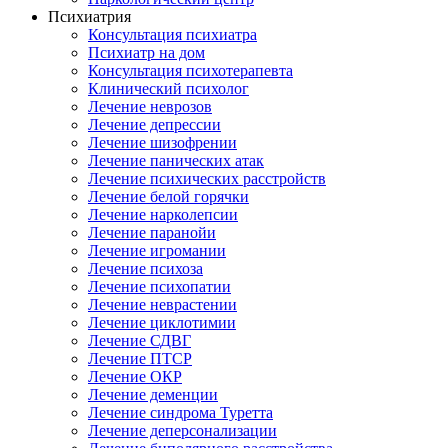
Психиатрия
Консультация психиатра
Психиатр на дом
Консультация психотерапевта
Клинический психолог
Лечение неврозов
Лечение депрессии
Лечение шизофрении
Лечение панических атак
Лечение психических расстройств
Лечение белой горячки
Лечение нарколепсии
Лечение паранойи
Лечение игромании
Лечение психоза
Лечение психопатии
Лечение неврастении
Лечение циклотимии
Лечение СДВГ
Лечение ПТСР
Лечение ОКР
Лечение деменции
Лечение синдрома Туретта
Лечение деперсонализации