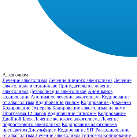
Алкоголизм
Лечение алкоголизма
Лечение пивного алкоголизма
Лечение
алкоголизма в стационаре
Принудительное лечение
алкоголизма
Детоксикация алкоголиков
Анонимное
кодирование
Анонимное лечение алкоголизма
Кодирование
от алкоголизма
Кодирование уколом
Кодирование Довженко
Кодирование Эспераль
Кодирование алкоголизма на дому
Программа 12 шагов
Кодирование гипнозом
Кодирование
Двойной Блок
Лечение женского алкоголизма
Лечение
подросткового алкоголизма
Кодирование алкоголизма
препаратом Дисульфирам
Кодирование SIT
Раскодирование
от алкоголизма
Лечение алкоголизма гипнозом
Кодирование