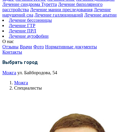
Лечение синдрома Туретта
Лечение биполярного
расстройства
Лечение мании преследования
Лечение
нарушений сна
Лечение галлюцинаций
Лечение апатии
Лечение бессонницы
Лечение ГТР
Лечение ПРЛ
Лечение аутофобии
О нас
Отзывы
Врачи
Фото
Нормативные документы
Контакты
Выбрать город
Можга
ул. Байбородова, 54
Можга
Специалисты