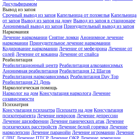
Дисульфирамом
Вывод из запоя
Срочный вывод из запоя
Капельница от похмелья
Капельница
от запоя
Вывод из запоя на дому
Вывод из запоя в стационаре
Анонимный вывод из запоя
Принудительный вывод из запоя
Наркомания
Лечение наркомании
Снятие ломки
Анонимное лечение
наркомании
Принудительное лечение наркомании
Кодирование наркомании
Лечение от мефедрона
Лечение от
солей
Лечение от кокаина
Лечение от спайса
Реабилитация
Реабилитационный центр
Реабилитация алкозависимых
Анонимная реабилитация
Реабилитация 12 Шагов
Реабилитация наркозависимых
Реабилитация Day Top
Реабилитация 21 День
Наркологическая помощь
Нарколог на дом
Консультация нарколога
Лечение
созависимости
Психиатрия
Консультация психиатра
Психиатр на дом
Консультация
психотерапевта
Лечение неврозов
Лечение депрессии
Лечение шизофрении
Лечение панических атак
Лечение
психических расстройств
Лечение белой горячки
Лечение
нарколепсии
Лечение паранойи
Лечение игромании
Лечение
СДВГ
Лечение ПТСР
Лечение ОКР
Лечение деменции