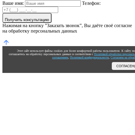
Ваше имя:
Телефон:
Получить консультацию
Нажимая на кнопку ”Заказать звонок”, Вы даёте своё согласие
на обработку персональных данных
Этот сайт использует файлы cookies для более комфортной работы пользователя. К сайту 
соглашаетесь на обработку персональных данных в соответствии с
Политикой обработки персонал
соглашением
,
Политикой конфидицеальности
,
Согласием на обра
СОГЛАСЕН(