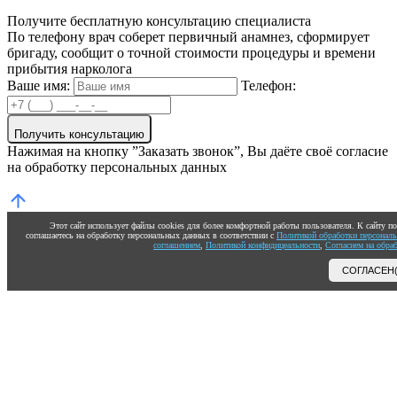
Получите бесплатную консультацию специалиста
По телефону врач соберет первичный анамнез, сформирует
бригаду, сообщит о точной стоимости процедуры и времени
прибытия нарколога
Ваше имя:
Телефон:
Получить консультацию
Нажимая на кнопку ”Заказать звонок”, Вы даёте своё согласие
на обработку персональных данных
Этот сайт использует файлы cookies для более комфортной работы пользователя. К сайту 
соглашаетесь на обработку персональных данных в соответствии с
Политикой обработки персонал
соглашением
,
Политикой конфидицеальности
,
Согласием на обра
СОГЛАСЕН(