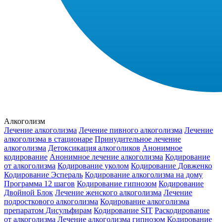
Алкоголизм
Лечение алкоголизма
Лечение пивного алкоголизма
Лечение
алкоголизма в стационаре
Принудительное лечение
алкоголизма
Детоксикация алкоголиков
Анонимное
кодирование
Анонимное лечение алкоголизма
Кодирование
от алкоголизма
Кодирование уколом
Кодирование Довженко
Кодирование Эспераль
Кодирование алкоголизма на дому
Программа 12 шагов
Кодирование гипнозом
Кодирование
Двойной Блок
Лечение женского алкоголизма
Лечение
подросткового алкоголизма
Кодирование алкоголизма
препаратом Дисульфирам
Кодирование SIT
Раскодирование
от алкоголизма
Лечение алкоголизма гипнозом
Кодирование