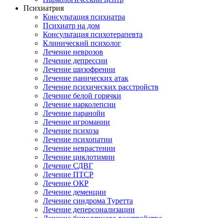
Психиатрия
Консультация психиатра
Психиатр на дом
Консультация психотерапевта
Клинический психолог
Лечение неврозов
Лечение депрессии
Лечение шизофрении
Лечение панических атак
Лечение психических расстройств
Лечение белой горячки
Лечение нарколепсии
Лечение паранойи
Лечение игромании
Лечение психоза
Лечение психопатии
Лечение неврастении
Лечение циклотимии
Лечение СДВГ
Лечение ПТСР
Лечение ОКР
Лечение деменции
Лечение синдрома Туретта
Лечение деперсонализации