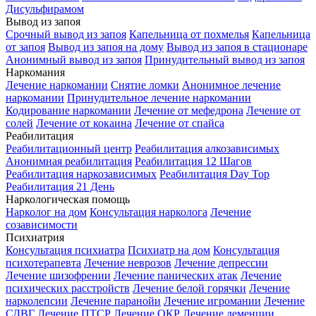
Дисульфирамом
Вывод из запоя
Срочный вывод из запоя
Капельница от похмелья
Капельница
от запоя
Вывод из запоя на дому
Вывод из запоя в стационаре
Анонимный вывод из запоя
Принудительный вывод из запоя
Наркомания
Лечение наркомании
Снятие ломки
Анонимное лечение
наркомании
Принудительное лечение наркомании
Кодирование наркомании
Лечение от мефедрона
Лечение от
солей
Лечение от кокаина
Лечение от спайса
Реабилитация
Реабилитационный центр
Реабилитация алкозависимых
Анонимная реабилитация
Реабилитация 12 Шагов
Реабилитация наркозависимых
Реабилитация Day Top
Реабилитация 21 День
Наркологическая помощь
Нарколог на дом
Консультация нарколога
Лечение
созависимости
Психиатрия
Консультация психиатра
Психиатр на дом
Консультация
психотерапевта
Лечение неврозов
Лечение депрессии
Лечение шизофрении
Лечение панических атак
Лечение
психических расстройств
Лечение белой горячки
Лечение
нарколепсии
Лечение паранойи
Лечение игромании
Лечение
СДВГ
Лечение ПТСР
Лечение ОКР
Лечение деменции