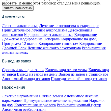
работать. Именно этот разговор стал для меня решающим.
Читать полностью
Алкоголизм
Лечение алкоголизма
Лечение алкоголизма в стационаре
Принудительное лечение алкоголизма
Детоксикация
алкоголиков
Кодирование от алкоголизма
Кодирование
Довженко
Кодирование Эспераль
Кодирование на дому
Программа 12 шагов
Кодирование гипнозом
Кодирование
Двойной Блок
Лечение женского алкоголизма
Реабилитация
алкозависимых
Вывод из запоя
Срочный вывод из запоя
Капельница от похмелья
Капельница
от запоя
Вывод из запоя на дому
Вывод из запоя в стационаре
Анонимный вывод из запоя
Принудительный вывод из запоя
Наркомания
Лечение наркомании
Снятие ломки
Анонимное лечение
наркомании
Принудительное лечение наркомании
Нарколог
на дом
Консультация нарколога
Реабилитационный центр
Анонимная реабилитация